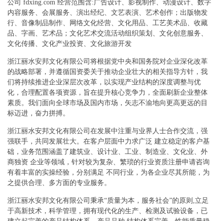
公司 fdxing.com 经营范围含:广告设计、影视制作、动漫设计、数字
内容服务、会展服务、演出经纪、文艺表演、艺术创作；出版物发
行、音像制品制作、网络文化经营、文化用品、工艺美术品、收藏
品、字画、艺术品；文化艺术交流活动组织策划、文化创意服务、
文化传播、文化产业投资、文化旅游开发
浙江丽水安邦文化有限公司将根据党中央和国务院对企业深化改革
的战略部署，并遵循国资委关于推动企业壮大的相关指导方针，我
们将持续推进企业深层次改革，以实现产业结构的深度调整与优
化，合理配置各项资源，旨在提升核心竞争力，全面刷新企业整体
素质。我们面向全球市场及国内市场，矢志不渝地向更高更远的目
标迈进，奋力拼搏。
浙江丽水安邦文化有限公司在发展中注重与业界人士合作交流，强
强联手，共同发展壮大。在客户层面中力求广泛 建立稳定的客户基
础，业务范围涵盖了建筑业、设计业、工业、制造业、文化业、外
商独资 企业等领域，针对较为复杂、繁琐的行业资质注册申请咨询
有着丰富的实操经验，分别满足 不同行业，为各企业尽其所能，为
之提供合理、多方面的专业服务。
浙江丽水安邦文化有限公司秉承“质量为本，服务社会”的原则,立足
于高新技术，科学管理，拥有现代化的生产、检测及试验设备，已